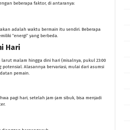
gan beberapa faktor, di antaranya:
arakan adalah waktu bermain itu sendiri. Beberapa
liki “energi” yang berbeda.
i Hari
larut malam hingga dini hari (misalnya, pukul 23:00
 potensial. Alasannya bervariasi, mulai dari asumsi
adatan pemain.
a pagi hari, setelah jam-jam sibuk, bisa menjadi
er.