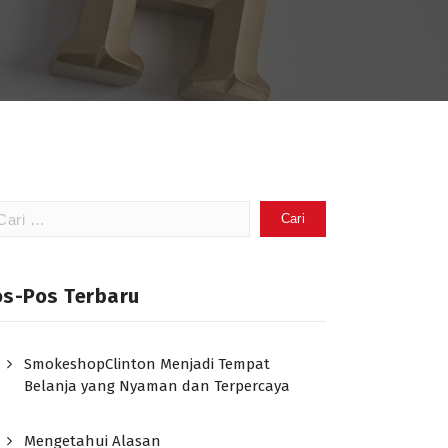
i
tuk:
os-Pos Terbaru
SmokeshopClinton Menjadi Tempat
Belanja yang Nyaman dan Terpercaya
Mengetahui Alasan