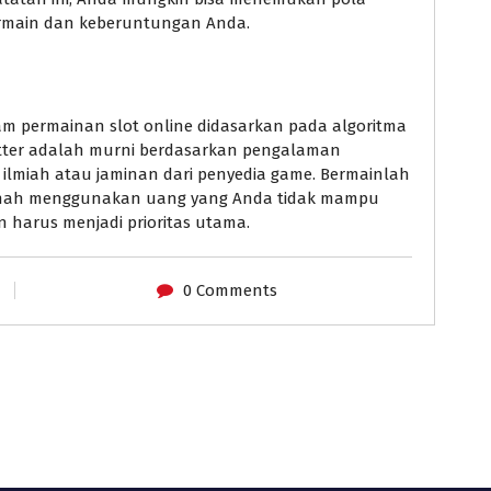
ermain dan keberuntungan Anda.
am permainan slot online didasarkan pada algoritma
atter adalah murni berdasarkan pengalaman
 ilmiah atau jaminan dari penyedia game. Bermainlah
ernah menggunakan uang yang Anda tidak mampu
harus menjadi prioritas utama.
0 Comments