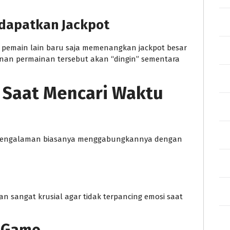
ndapatkan Jackpot
 pemain lain baru saja memenangkan jackpot besar
an permainan tersebut akan “dingin” sementara
 Saat Mencari Waktu
erpengalaman biasanya menggabungkannya dengan
sangat krusial agar tidak terpancing emosi saat