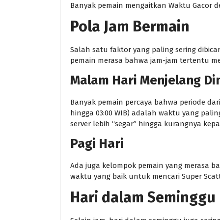
Banyak pemain mengaitkan Waktu Gacor den
Pola Jam Bermain
Salah satu faktor yang paling sering dibic
pemain merasa bahwa jam-jam tertentu memi
Malam Hari Menjelang Din
Banyak pemain percaya bahwa periode dari 
hingga 03:00 WIB) adalah waktu yang paling
server lebih “segar” hingga kurangnya kep
Pagi Hari
Ada juga kelompok pemain yang merasa bahw
waktu yang baik untuk mencari Super Scatt
Hari dalam Seminggu