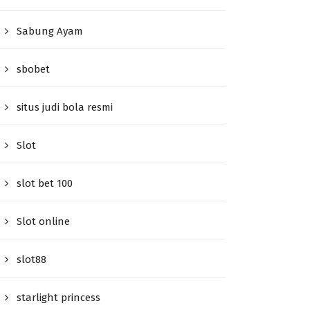
Sabung Ayam
sbobet
situs judi bola resmi
Slot
slot bet 100
Slot online
slot88
starlight princess