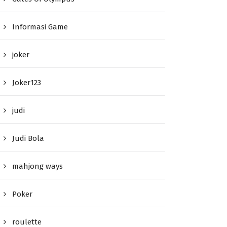
Informasi Game
joker
Joker123
judi
Judi Bola
mahjong ways
Poker
roulette