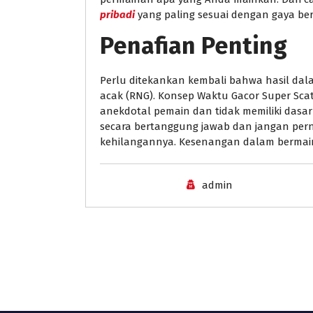
pribadi
yang paling sesuai dengan gaya b
Penafian Penting
Perlu ditekankan kembali bahwa hasil dal
acak (RNG). Konsep Waktu Gacor Super Sc
anekdotal pemain dan tidak memiliki dasar
secara bertanggung jawab dan jangan p
kehilangannya. Kesenangan dalam bermain 
admin