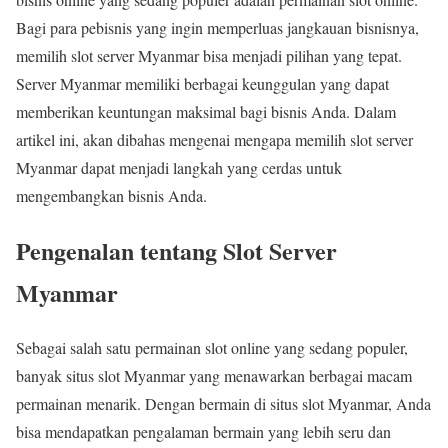
Bagi para pebisnis yang ingin memperluas jangkauan bisnisnya,
memilih slot server Myanmar bisa menjadi pilihan yang tepat.
Server Myanmar memiliki berbagai keunggulan yang dapat
memberikan keuntungan maksimal bagi bisnis Anda. Dalam
artikel ini, akan dibahas mengenai mengapa memilih slot server
Myanmar dapat menjadi langkah yang cerdas untuk
mengembangkan bisnis Anda.
Pengenalan tentang Slot Server
Myanmar
Sebagai salah satu permainan slot online yang sedang populer,
banyak situs slot Myanmar yang menawarkan berbagai macam
permainan menarik. Dengan bermain di situs slot Myanmar, Anda
bisa mendapatkan pengalaman bermain yang lebih seru dan