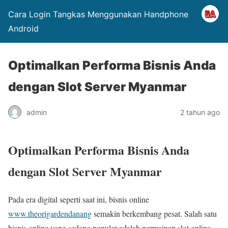
Cara Login Tangkas Menggunakan Handphone
Android
Optimalkan Performa Bisnis Anda
dengan Slot Server Myanmar
admin
2 tahun ago
Optimalkan Performa Bisnis Anda
dengan Slot Server Myanmar
Pada era digital seperti saat ini, bisnis online
www.theorigardendanang
semakin berkembang pesat. Salah satu
bisnis online yang sedang populer adalah permainan slot online.