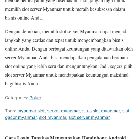
metode pembayaran yang disediakan. Jadi, jangan ragu untuk
memilih slot server Myanmar untuk meraih kesuksesan dalam
bisnis online Anda.
Dengan demikian, memilih slot server Myanmar dapat menjadi
langkah yang cerdas dan tepat untuk mengembangkan bisnis
online Anda. Dengan berbagai keuntungan yang ditawarkan oleh
server Myanmar, Anda bisa mendapatkan pengalaman bermain
slot online yang lebih seru dan menguntungkan. Jadi, segera pilih
slot server Myanmar untuk mendapatkan keuntungan maksimal
bagi bisnis Anda.
Categories:
Poker
Tags:
myanmar slot
,
server myanmar
,
situs slot myanmar
,
slot
gacor myanmar
,
slot myanmar
,
slot server myanmar
Cara Login Tangkas Menggunakan Handphone Android