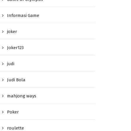
Informasi Game
joker
Joker123
judi
Judi Bola
mahjong ways
Poker
roulette