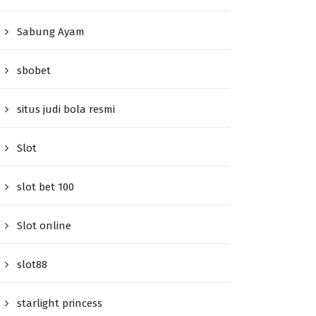
Sabung Ayam
sbobet
situs judi bola resmi
Slot
slot bet 100
Slot online
slot88
starlight princess