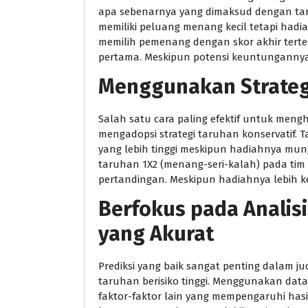
apa sebenarnya yang dimaksud dengan taru
memiliki peluang menang kecil tetapi hadi
memilih pemenang dengan skor akhir tert
pertama. Meskipun potensi keuntungannya b
Menggunakan Strategi
Salah satu cara paling efektif untuk mengh
mengadopsi strategi taruhan konservatif. 
yang lebih tinggi meskipun hadiahnya mungk
taruhan 1X2 (menang-seri-kalah) pada tim
pertandingan. Meskipun hadiahnya lebih ke
Berfokus pada Analisis
yang Akurat
Prediksi yang baik sangat penting dalam j
taruhan berisiko tinggi. Menggunakan data 
faktor-faktor lain yang mempengaruhi h