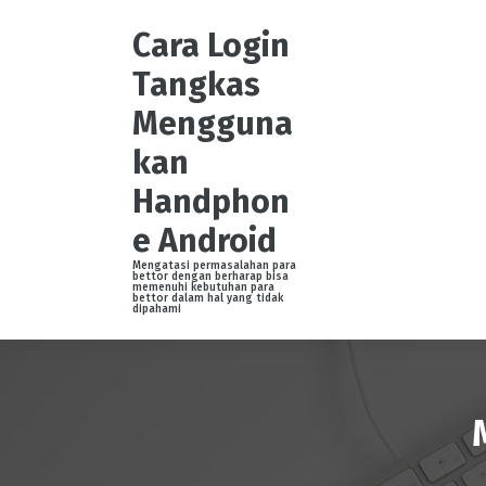
S
k
Cara Login
i
Tangkas
p
t
Mengguna
o
kan
c
o
Handphon
n
t
e Android
e
Mengatasi permasalahan para
n
bettor dengan berharap bisa
memenuhi kebutuhan para
t
bettor dalam hal yang tidak
dipahami