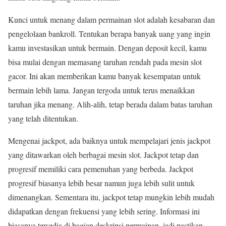
Kunci untuk menang dalam permainan slot adalah kesabaran dan
pengelolaan bankroll. Tentukan berapa banyak uang yang ingin
kamu investasikan untuk bermain. Dengan deposit kecil, kamu
bisa mulai dengan memasang taruhan rendah pada mesin slot
gacor. Ini akan memberikan kamu banyak kesempatan untuk
bermain lebih lama. Jangan tergoda untuk terus menaikkan
taruhan jika menang. Alih-alih, tetap berada dalam batas taruhan
yang telah ditentukan.
Mengenai jackpot, ada baiknya untuk mempelajari jenis jackpot
yang ditawarkan oleh berbagai mesin slot. Jackpot tetap dan
progresif memiliki cara pemenuhan yang berbeda. Jackpot
progresif biasanya lebih besar namun juga lebih sulit untuk
dimenangkan. Sementara itu, jackpot tetap mungkin lebih mudah
didapatkan dengan frekuensi yang lebih sering. Informasi ini
biasanya tersedia di bagian deskripsi permainan, jadi pastikan