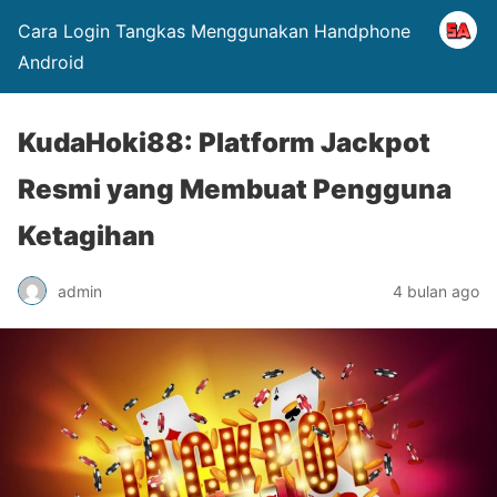
Cara Login Tangkas Menggunakan Handphone
Android
KudaHoki88: Platform Jackpot
Resmi yang Membuat Pengguna
Ketagihan
admin
4 bulan ago