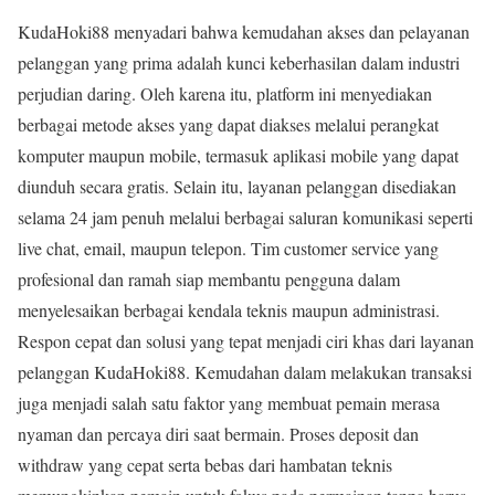
KudaHoki88 menyadari bahwa kemudahan akses dan pelayanan
pelanggan yang prima adalah kunci keberhasilan dalam industri
perjudian daring. Oleh karena itu, platform ini menyediakan
berbagai metode akses yang dapat diakses melalui perangkat
komputer maupun mobile, termasuk aplikasi mobile yang dapat
diunduh secara gratis. Selain itu, layanan pelanggan disediakan
selama 24 jam penuh melalui berbagai saluran komunikasi seperti
live chat, email, maupun telepon. Tim customer service yang
profesional dan ramah siap membantu pengguna dalam
menyelesaikan berbagai kendala teknis maupun administrasi.
Respon cepat dan solusi yang tepat menjadi ciri khas dari layanan
pelanggan KudaHoki88. Kemudahan dalam melakukan transaksi
juga menjadi salah satu faktor yang membuat pemain merasa
nyaman dan percaya diri saat bermain. Proses deposit dan
withdraw yang cepat serta bebas dari hambatan teknis