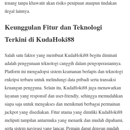
tenang tanpa khawatir akan risiko penipuan ataupun tindakan
ilegal lainnya.
Keunggulan Fitur dan Teknologi
Terkini di KudaHoki88
Salah satu faktor yang membuat KudaHoki88 begitu diminati
adalah penggunaan teknologi canggih dalam pengoperasiannya.
Platform ini mengadopsi sistem keamanan berlapis dan teknologi
enkripsi terbaru untuk melindungi data pribadi serta transaksi
keuangan pengguna. Selain itu, KudaHoki88 juga menawarkan
layanan yang responsif dan user-friendly, sehingga memudahkan
siapa saja untuk mengakses dan menikmati berbagai permainan
jackpot yang disediakan. Fitur utama yang dimiliki KudaHoki88
meliputi tampilan antarmuka yang menarik dan mudah dipahami,
serta sistem navigasi yang lancar. Pemain dapat dengan mudah