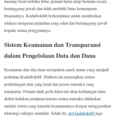
menang besar terbuka lebar, pemain harus tetap bermain secara
bertanggung jawab dan tidak melebihi batas kemampuan
finansialnya. KudaHoki88 berkomitmen untuk memberikan
edukasi mengenai perjudian yang sehat dan bertanggung jawab
kepada semua penggunanya.
Sistem Keamanan dan Transparansi
dalam Pengelolaan Data dan Dana
Keamanan data dan dana merupakan aspek utama yang menjadi
perhatian KudaHoki88. Platform ini menerapkan sistem
perlindungan data yang ketat dan proses transaksi yang
transparan. Pemain tidak perlu khawatir akan kehilangan dana
akibat tindakan penipuan karena semua transaksi dilakukan
melalui sistem yang terjamin keamanannya dengan menggunakan
teknologi enkripsi mutakhir. Selain itu,
slot kudahoki88
juga