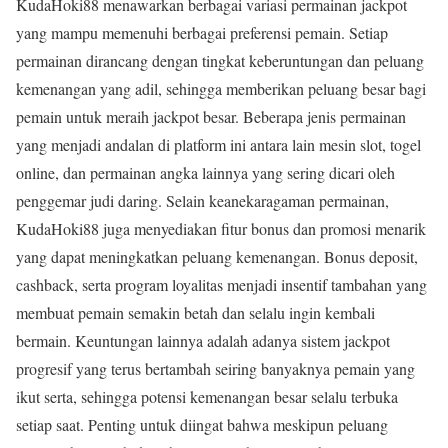
KudaHoki88 menawarkan berbagai variasi permainan jackpot
yang mampu memenuhi berbagai preferensi pemain. Setiap
permainan dirancang dengan tingkat keberuntungan dan peluang
kemenangan yang adil, sehingga memberikan peluang besar bagi
pemain untuk meraih jackpot besar. Beberapa jenis permainan
yang menjadi andalan di platform ini antara lain mesin slot, togel
online, dan permainan angka lainnya yang sering dicari oleh
penggemar judi daring. Selain keanekaragaman permainan,
KudaHoki88 juga menyediakan fitur bonus dan promosi menarik
yang dapat meningkatkan peluang kemenangan. Bonus deposit,
cashback, serta program loyalitas menjadi insentif tambahan yang
membuat pemain semakin betah dan selalu ingin kembali
bermain. Keuntungan lainnya adalah adanya sistem jackpot
progresif yang terus bertambah seiring banyaknya pemain yang
ikut serta, sehingga potensi kemenangan besar selalu terbuka
setiap saat. Penting untuk diingat bahwa meskipun peluang