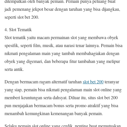
ditempatkan oleh banyak pemain. Pemain punya peluang buat
jadi pemenang jekpot besar dengan taruhan yang bisa dijangkau,
seperti slot bet 200.
4. Slot Tematik
Slot tematik yaitu macam permainan slot yang membawa obyek
spesifik, seperti film, musik, atau narasi tenar lainnya. Pemain bisa
nikmati pengalaman main yang tambah membahagiakan dengan
obyek yang digemari, dan beberapa fitur tambahan yang melipur
serta antik.
Dengan bermacam ragam alternatif taruhan
slot bet 200
teranyar
yang siap, pemain bisa nikmati pengalaman main slot online yang
memberi keuntungan serta dahsyat. Diluar itu, situs slot bet 200
pun menjajakan bermacam bonus serta promo atraktif yang bisa
menambah kemungkinan kemenangan banyak pemain.
Selaku pemain slot online yang cerdik, penting buat memutuskan