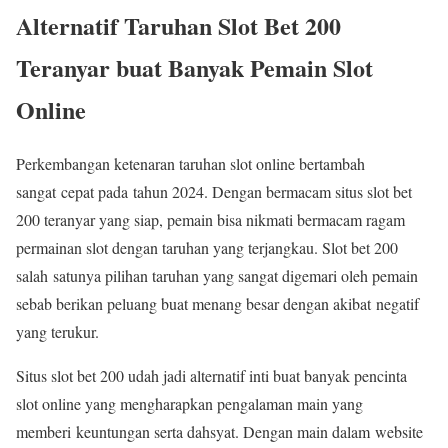
Alternatif Taruhan Slot Bet 200
Teranyar buat Banyak Pemain Slot
Online
Perkembangan ketenaran taruhan slot online bertambah
sangat cepat pada tahun 2024. Dengan bermacam situs slot bet
200 teranyar yang siap, pemain bisa nikmati bermacam ragam
permainan slot dengan taruhan yang terjangkau. Slot bet 200
salah satunya pilihan taruhan yang sangat digemari oleh pemain
sebab berikan peluang buat menang besar dengan akibat negatif
yang terukur.
Situs slot bet 200 udah jadi alternatif inti buat banyak pencinta
slot online yang mengharapkan pengalaman main yang
memberi keuntungan serta dahsyat. Dengan main dalam website