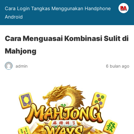
Cara Login Tangkas Menggunakan Handphone
Android
Cara Menguasai Kombinasi Sulit di
Mahjong
admin
6 bulan ago