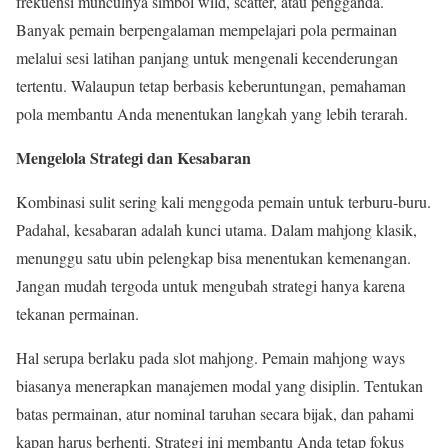
frekuensi munculnya simbol wild, scatter, atau pengganda.
Banyak pemain berpengalaman mempelajari pola permainan
melalui sesi latihan panjang untuk mengenali kecenderungan
tertentu. Walaupun tetap berbasis keberuntungan, pemahaman
pola membantu Anda menentukan langkah yang lebih terarah.
Mengelola Strategi dan Kesabaran
Kombinasi sulit sering kali menggoda pemain untuk terburu-buru.
Padahal, kesabaran adalah kunci utama. Dalam mahjong klasik,
menunggu satu ubin pelengkap bisa menentukan kemenangan.
Jangan mudah tergoda untuk mengubah strategi hanya karena
tekanan permainan.
Hal serupa berlaku pada slot mahjong. Pemain mahjong ways
biasanya menerapkan manajemen modal yang disiplin. Tentukan
batas permainan, atur nominal taruhan secara bijak, dan pahami
kapan harus berhenti. Strategi ini membantu Anda tetap fokus