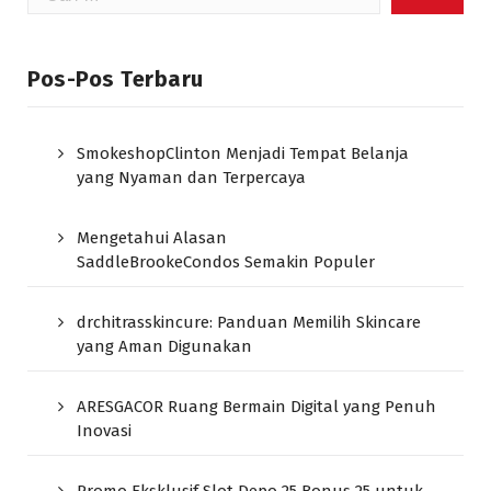
untuk:
Pos-Pos Terbaru
SmokeshopClinton Menjadi Tempat Belanja
yang Nyaman dan Terpercaya
Mengetahui Alasan
SaddleBrookeCondos Semakin Populer
drchitrasskincure: Panduan Memilih Skincare
yang Aman Digunakan
ARESGACOR Ruang Bermain Digital yang Penuh
Inovasi