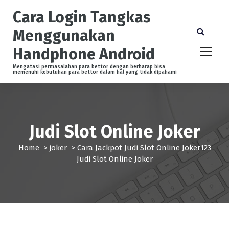
S
Cara Login Tangkas
k
i
Menggunakan
p
Handphone Android
t
o
Mengatasi permasalahan para bettor dengan berharap bisa
c
memenuhi kebutuhan para bettor dalam hal yang tidak dipahami
o
n
t
e
Judi Slot Online Joker
n
t
Home
>
joker
>
Cara Jackpot Judi Slot Online Joker123
Judi Slot Online Joker