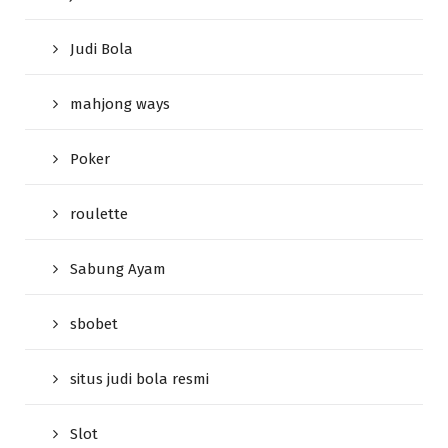
Judi Bola
mahjong ways
Poker
roulette
Sabung Ayam
sbobet
situs judi bola resmi
Slot