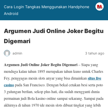
Cara Login Tangkas Menggunakan Handphone
Android
Argumen Judi Online Joker Begitu
Digemari
admin
3 tahun ago
Argumen Judi Online Joker Begitu Digemari
– Siapa yang
menduga kalau tahun 1895 merupakan tahun kuno untuk Charles
situs live
Fey, penggagas mesin slots anyar yang bisa dimainkan
casino
pada San Francisco. Dengan bekal cetakan besi serta poto
3 gulungan berlian, sekop plus hati, dia sudah mengganti dunia
permainan judi Bola kasino online sampai sekarang. Sampai pada
akhirnya di tahun 1970 ide mesin slots dibuat tingkat yang lebih