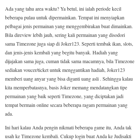
Ada yang tahu area waktu? Ya betul, ini ialah periode kecil
beberapa pulau untuk dipermainkan. Tempat ini menyiapkan
pelbagai jenis permainan yang menggembirakan buat dimainkan.
Bila direview lebih jauh, sering kali permainan yang disodori
sama Timezone juga siap di Joker123. Seperti tembak ikan, slots,
dan jenis-jenis kembali yang begitu banyak. Hadiah yang
dijajakan sama juga, cuman tidak sama macamnya, bila Timezone
sediakan voucer/ticket untuk menggantikan hadiah, Joker123
memberi uang anyar yang bisa diganti uang asli . Sehingga kalau
kita memperbatasnya, basis Joker memang mendatangkan tipe
permainan yang baik seperti Timezone, yang diciptakan jadi
tempat bermain online secara beberapa ragam permainan yang
ada.
Ini hari kalau Anda pengin nikmati beberapa game itu, Anda tak
usah ke Timezone kembali. Cukup login buat Anda ke Judisakti