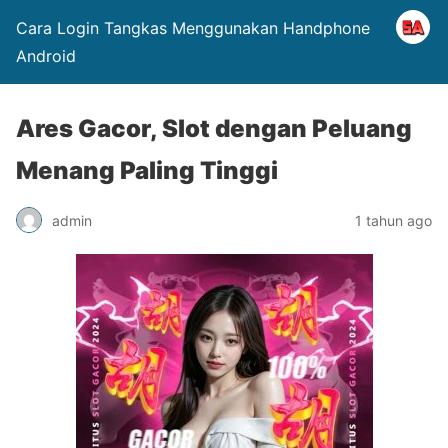
Cara Login Tangkas Menggunakan Handphone
Android
Ares Gacor, Slot dengan Peluang
Menang Paling Tinggi
admin
1 tahun ago