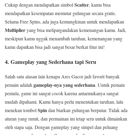
Scatter
Cukup dengan mendapatkan simbol
, kamu bisa
mendapatkan kesempatan memutar gulungan secara gratis.
Selama Free Spins, ada juga kemungkinan untuk mendapatkan
Multiplier
yang bisa melipatgandakan kemenangan kamu. Jadi,
meskipun kamu nggak menambah taruhan, kemenangan yang
kamu dapatkan bisa jadi sangat besar berkat fitur ini!
4.
Gameplay yang Sederhana tapi Seru
Salah satu alasan lain kenapa Ares Gacor jadi favorit banyak
gameplay-nya yang sederhana
pemain adalah
. Untuk pemain
pemula, game ini sangat cocok karena antarmukanya sangat
mudah dipahami. Kamu hanya perlu menentukan taruhan, lalu
Spin
menekan tombol
dan biarkan gulungan berputar. Tidak ada
aturan yang rumit, dan permainan ini tetap seru untuk dimainkan
oleh siapa saja. Dengan gameplay yang simpel dan peluang