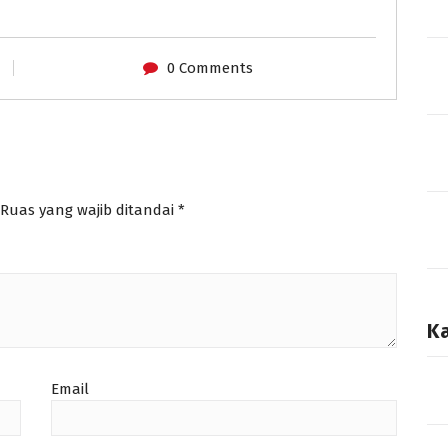
0 Comments
Ruas yang wajib ditandai
*
K
Email