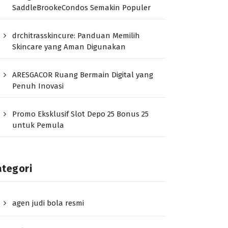
SaddleBrookeCondos Semakin Populer
drchitrasskincure: Panduan Memilih
Skincare yang Aman Digunakan
ARESGACOR Ruang Bermain Digital yang
Penuh Inovasi
Promo Eksklusif Slot Depo 25 Bonus 25
untuk Pemula
ategori
agen judi bola resmi