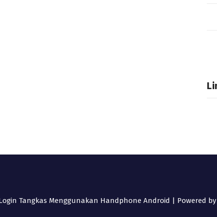
Li
a Login Tangkas Menggunakan Handphone Android | Powered b