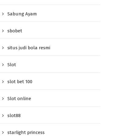
Sabung Ayam
sbobet
situs judi bola resmi
Slot
slot bet 100
Slot online
slot88
starlight princess