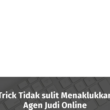
Trick Tidak sulit Menaklukka
Agen Judi Online