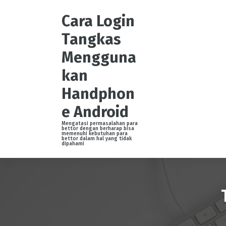
S
k
Cara Login
i
Tangkas
p
t
Mengguna
o
kan
c
o
Handphon
n
t
e Android
e
Mengatasi permasalahan para
n
bettor dengan berharap bisa
memenuhi kebutuhan para
t
bettor dalam hal yang tidak
dipahami