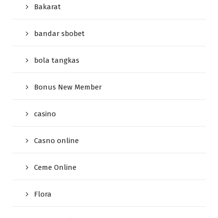
Bakarat
bandar sbobet
bola tangkas
Bonus New Member
casino
Casno online
Ceme Online
Flora