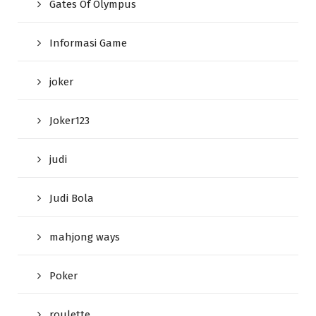
Gates Of Olympus
Informasi Game
joker
Joker123
judi
Judi Bola
mahjong ways
Poker
roulette