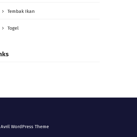
Tembak Ikan
Togel
nks
y
Avril WordPress Theme