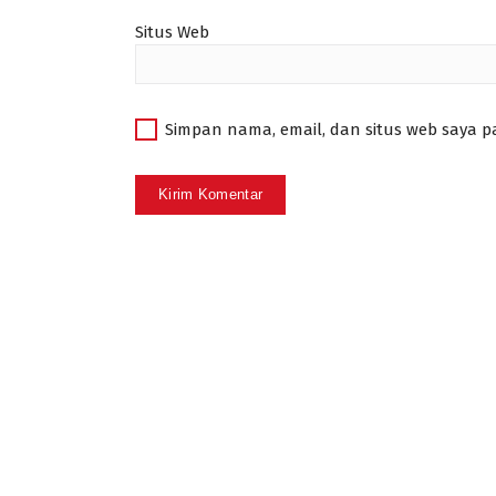
Situs Web
Simpan nama, email, dan situs web saya 