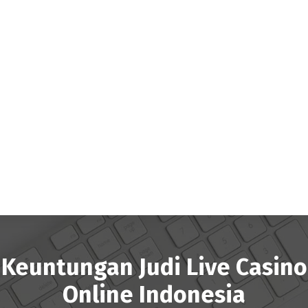
Keuntungan Judi Live Casino
Online Indonesia