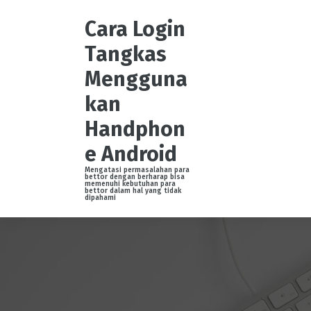
S
k
Cara Login
i
Tangkas
p
t
Mengguna
o
kan
c
o
Handphon
n
t
e Android
e
Mengatasi permasalahan para
n
bettor dengan berharap bisa
memenuhi kebutuhan para
t
bettor dalam hal yang tidak
dipahami