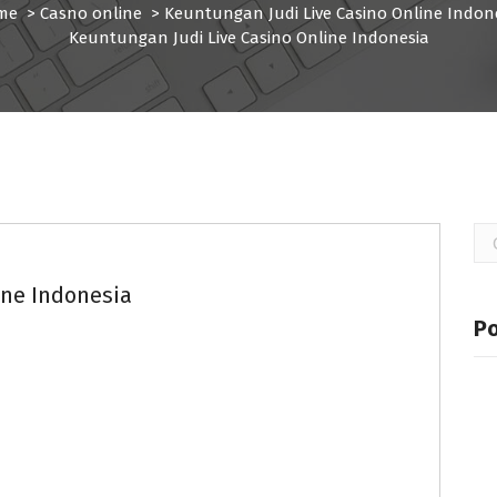
me
>
Casno online
>
Keuntungan Judi Live Casino Online Indon
Keuntungan Judi Live Casino Online Indonesia
Car
un
ine Indonesia
P