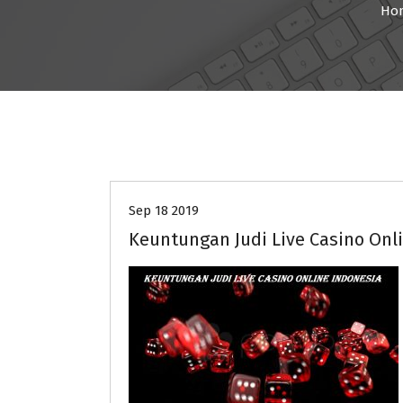
Ho
Sep 18 2019
Keuntungan Judi Live Casino Onl