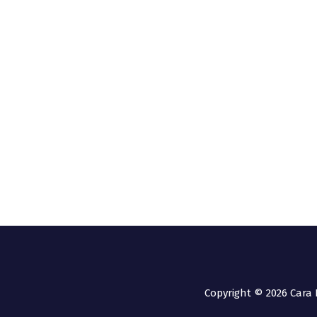
Copyright © 2026 Car