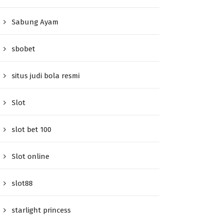
Sabung Ayam
sbobet
situs judi bola resmi
Slot
slot bet 100
Slot online
slot88
starlight princess