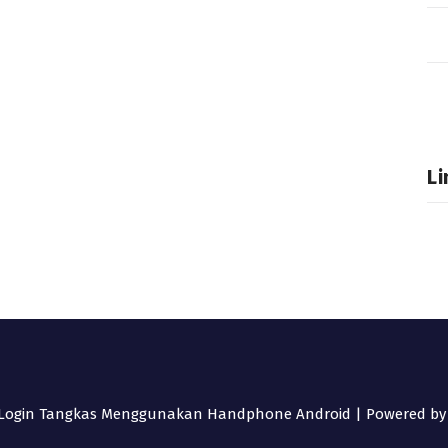
Li
a Login Tangkas Menggunakan Handphone Android | Powered b