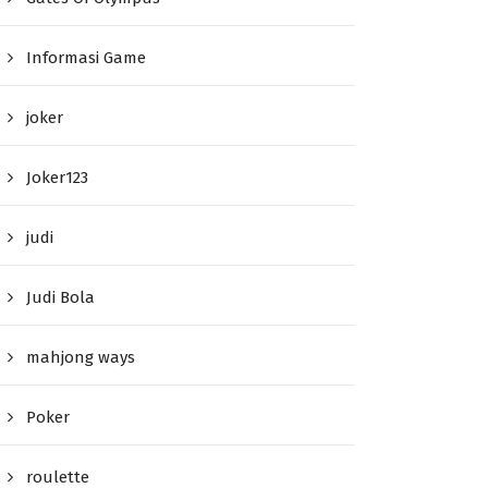
Informasi Game
joker
Joker123
judi
Judi Bola
mahjong ways
Poker
roulette