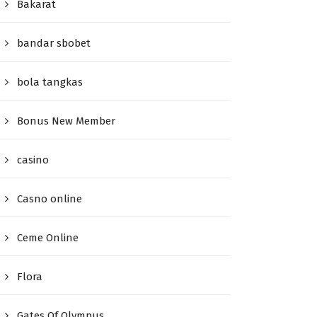
Bakarat
bandar sbobet
bola tangkas
Bonus New Member
casino
Casno online
Ceme Online
Flora
Gates Of Olympus